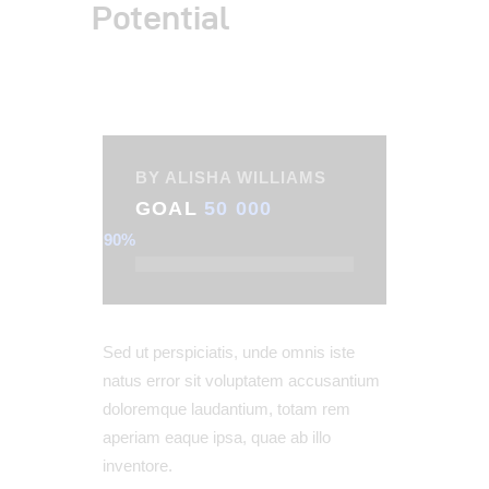
Potential
BY ALISHA WILLIAMS
GOAL
50 000
PPORTERS
90%
Sed ut perspiciatis, unde omnis iste
natus error sit voluptatem accusantium
doloremque laudantium, totam rem
aperiam eaque ipsa, quae ab illo
inventore.