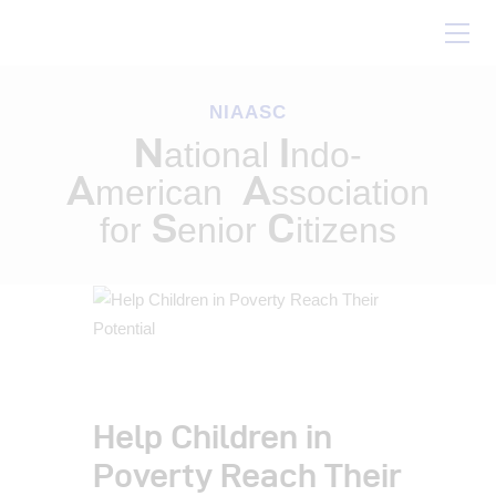
Home
About Us
NIAASC
Our Work
N
I
ational
ndo-
Conferences
A
A
merican
ssociation
Resources
S
C
for
enior
itizens
Contact Us
Help Children in
Poverty Reach Their